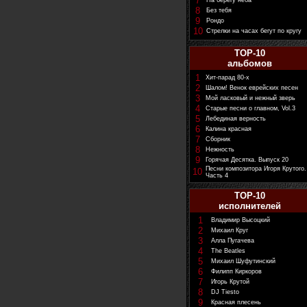
7
На берегу неба
8
Без тебя
9
Рондо
10
Стрелки на часах бегут по кругу
TOP-10
альбомов
1
Хит-парад 80-х
2
Шалом! Венок еврейских песен
3
Мой ласковый и нежный зверь
4
Старые песни о главном, Vol.3
5
Лебединая верность
6
Калина красная
7
Сборник
8
Нежность
9
Горячая Десятка. Выпуск 20
Песни композитора Игоря Крутого.
10
Часть 4
TOP-10
исполнителей
1
Владимир Высоцкий
2
Михаил Круг
3
Алла Пугачева
4
The Beatles
5
Михаил Шуфутинский
6
Филипп Киркоров
7
Игорь Крутой
8
DJ Tiesto
9
Красная плесень