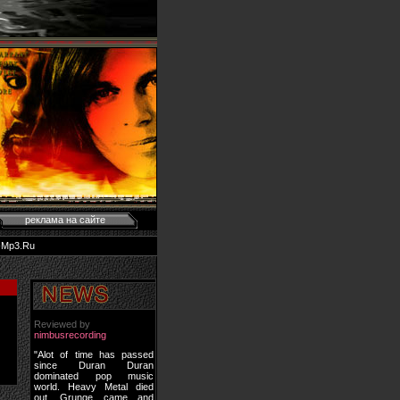
реклама на сайте
-Mp3.Ru
Reviewed by
nimbusrecording
"Alot of time has passed
since Duran Duran
dominated pop music
world. Heavy Metal died
out, Grunge came and