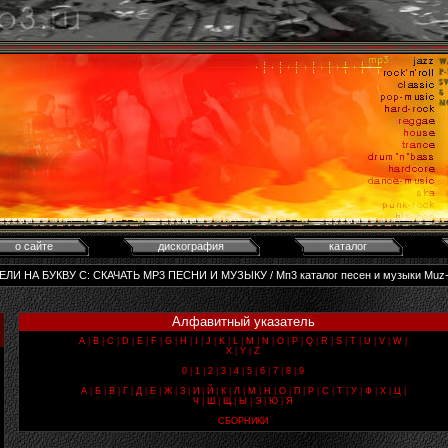
о сайте
дискография
каталог
ТЕЛИ НА БУКВУ С: CКАЧАТЬ MP3 ПЕСНИ И МУЗЫКУ / Мп3 каталог песен и музыки Muz
Алфавитный указатель
A
|
B
|
C
|
D
|
E
|
F
|
G
|
H
|
I
|
J
|
K
|
L
|
M
|
N
|
O
|
P
|
Q
|
R
|
S
|
T
|
U
|
V
|
W
|
X
|
Y
|
Z
0
|
1
|
2
|
3
|
4
|
5
|
6
|
7
|
8
|
9
А
|
Б
|
В
|
Г
|
Д
|
Е
|
Ж
|
З
|
И
|
Й
|
К
|
Л
|
М
|
Н
|
О
|
П
|
Р
|
С
|
Т
|
У
|
Ф
|
Х
|
Ц
|
Ч
|
Ш
|
Щ
|
Ы
|
Э
|
Ю
|
Я
СБОРНИКИ