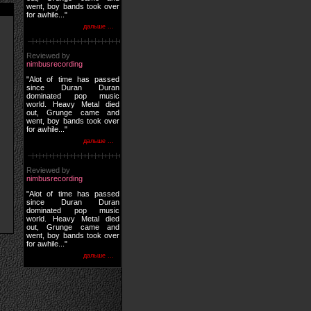
went, boy bands took over
for awhile..."
дальше ...
Reviewed by
nimbusrecording
"Alot of time has passed
since Duran Duran
dominated pop music
world. Heavy Metal died
out, Grunge came and
went, boy bands took over
for awhile..."
дальше ...
Reviewed by
nimbusrecording
"Alot of time has passed
since Duran Duran
dominated pop music
world. Heavy Metal died
out, Grunge came and
went, boy bands took over
for awhile..."
дальше ...