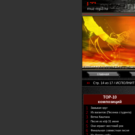
muz-mp3.ru
главная
Стр. 14 из 17 / ИСПОЛНИ
TOP-10
композиций
1
Замыкая круг
2
Из вагантов (Песенка студента)
3
Ветка Каштана
4
Песня из к/ф 31 июня
5
Они играют жестокий рок
6
Финальная совместная песня