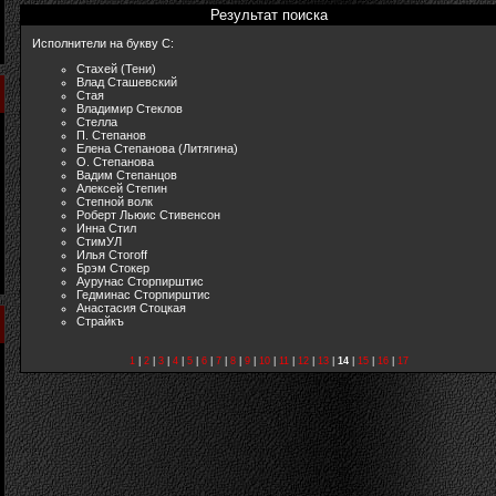
Результат поиска
Исполнители на букву С:
Стахей (Тени)
Влад Сташевский
Стая
Владимир Стеклов
Стелла
П. Степанов
Елена Степанова (Литягина)
О. Степанова
Вадим Степанцов
Алексей Степин
Степной волк
Роберт Льюис Стивенсон
Инна Стил
СтимУЛ
Илья Стогоff
Брэм Стокер
Аурунас Сторпирштис
Гедминас Сторпирштис
Анастасия Стоцкая
Страйкъ
1
|
2
|
3
|
4
|
5
|
6
|
7
|
8
|
9
|
10
|
11
|
12
|
13
|
14
|
15
|
16
|
17