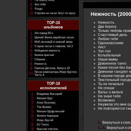
7
На берегу неба
8
Без тебя
9
Рондо
10
Нежность (2000
Стрелки на часах бегут по кругу
Нежность
TOP-10
Два берега
альбомов
Только любовь пра
1
Хит-парад 80-х
Счастливый день
2
Шалом! Венок еврейских песен
Люблю тебя
3
Мой ласковый и нежный зверь
Одноклассники
4
Старые песни о главном, Vol.3
Аист
5
Топ-топ
Лебединая верность
6
Колыбельная
Калина красная
Наши мамы
7
Сборник
Довоенное танго
8
Нежность
Какая песня без ба
9
Горячая Десятка. Выпуск 20
Девчонки танцуют 
Песни композитора Игоря Крутого.
10
Часть 4
В нашем городе до
Текстильный город
TOP-10
Ты не печалься
исполнителей
Не спеши
Вальс о вальсе
1
Владимир Высоцкий
Не знаю тебя
2
Михаил Круг
Возможно
3
Алла Пугачева
Неужели это мне о
4
The Beatles
Не повторяется так
5
Михаил Шуфутинский
6
Филипп Киркоров
7
Игорь Крутой
Вернуться к спис
8
DJ Tiesto
Вернуться к с
9
Красная плесень