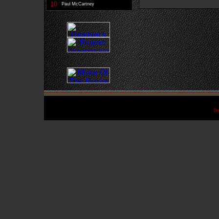
10
Paul McCartney
De