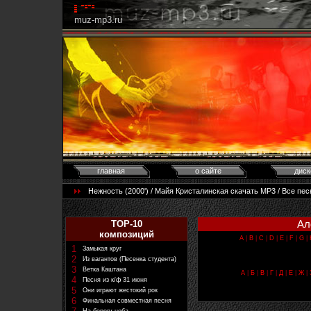
muz-mp3.ru
главная
о сайте
диск
Нежность (2000') / Майя Кристалинская скачать MP3 / Все пе
Ал
TOP-10
композиций
A
|
B
|
C
|
D
|
E
|
F
|
G
|
1
Замыкая круг
2
Из вагантов (Песенка студента)
3
Ветка Каштана
А
|
Б
|
В
|
Г
|
Д
|
Е
|
Ж
|
4
Песня из к/ф 31 июня
5
Они играют жестокий рок
6
Финальная совместная песня