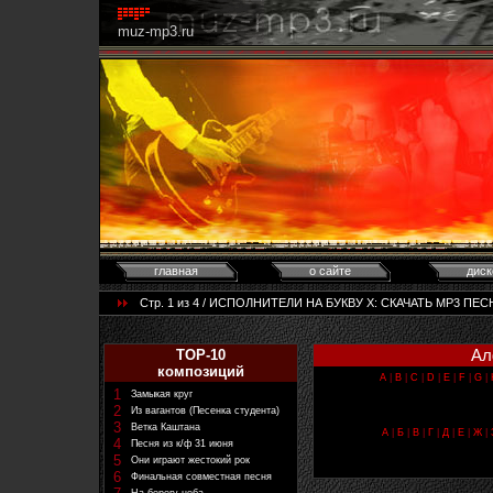
muz-mp3.ru
главная
о сайте
диск
Стр. 1 из 4 / ИСПОЛНИТЕЛИ НА БУКВУ Х: CКАЧАТЬ MP3 ПЕСН
Ал
TOP-10
композиций
A
|
B
|
C
|
D
|
E
|
F
|
G
|
1
Замыкая круг
2
Из вагантов (Песенка студента)
3
Ветка Каштана
А
|
Б
|
В
|
Г
|
Д
|
Е
|
Ж
|
4
Песня из к/ф 31 июня
5
Они играют жестокий рок
6
Финальная совместная песня