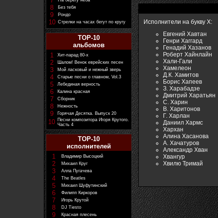
7
На берегу неба
8
Без тебя
9
Рондо
10
Исполнители на букву Х:
Стрелки на часах бегут по кругу
Евгений Хавтан
TOP-10
Генри Хаггард
альбомов
Генадий Хазанов
Роберт Хайнлайн
1
Хит-парад 80-х
Хали-Гали
2
Шалом! Венок еврейских песен
Хамелеон
3
Мой ласковый и нежный зверь
Д.К. Хамитов
4
Старые песни о главном, Vol.3
Борис Хапеев
5
Лебединая верность
З. Харабадзе
6
Калина красная
Дмитрий Харатьян
7
Сборник
С. Харин
8
Нежность
В. Харитонов
9
Горячая Десятка. Выпуск 20
Г. Харлан
Песни композитора Игоря Крутого.
10
Даниил Хармс
Часть 4
Хархан
Алина Хасанова
TOP-10
А. Хачатуров
исполнителей
Александр Хван
1
Хвангур
Владимир Высоцкий
Хвилю Тримай
2
Михаил Круг
3
Алла Пугачева
4
The Beatles
5
Михаил Шуфутинский
6
Филипп Киркоров
7
Игорь Крутой
8
DJ Tiesto
9
Красная плесень