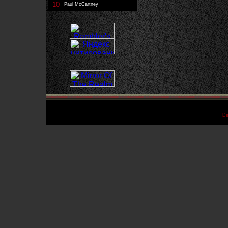
10
Paul McCartney
De