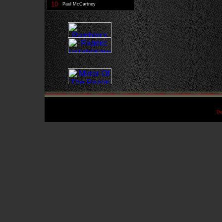
10
Paul McCartney
De