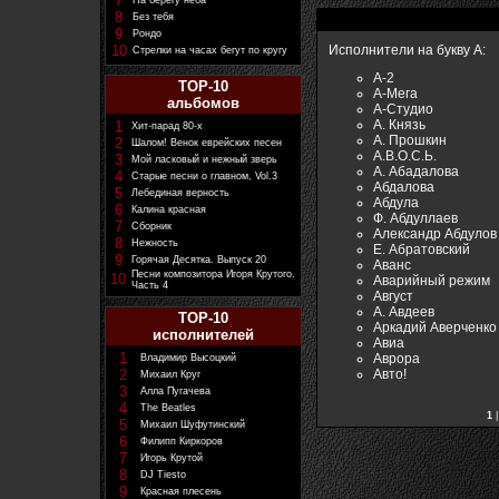
7
На берегу неба
8
Без тебя
9
Рондо
10
Исполнители на букву А:
Стрелки на часах бегут по кругу
А-2
TOP-10
А-Мега
альбомов
А-Студио
А. Князь
1
Хит-парад 80-х
А. Прошкин
2
Шалом! Венок еврейских песен
А.В.О.С.Ь.
3
Мой ласковый и нежный зверь
А. Абадалова
4
Старые песни о главном, Vol.3
Абдалова
5
Лебединая верность
Абдула
6
Калина красная
Ф. Абдуллаев
7
Сборник
Александр Абдулов
8
Нежность
Е. Абратовский
9
Горячая Десятка. Выпуск 20
Аванс
Песни композитора Игоря Крутого.
10
Аварийный режим
Часть 4
Август
А. Авдеев
TOP-10
Аркадий Аверченко
исполнителей
Авиа
1
Аврора
Владимир Высоцкий
Авто!
2
Михаил Круг
3
Алла Пугачева
4
The Beatles
1
5
Михаил Шуфутинский
6
Филипп Киркоров
7
Игорь Крутой
8
DJ Tiesto
9
Красная плесень