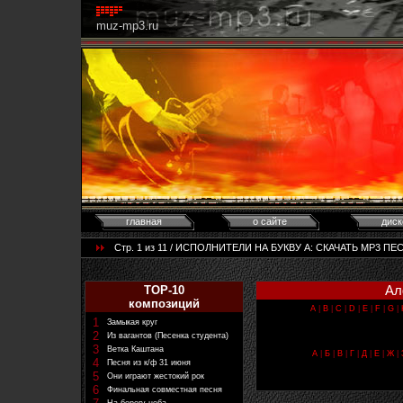
muz-mp3.ru
главная
о сайте
диск
Стр. 1 из 11 / ИСПОЛНИТЕЛИ НА БУКВУ А: CКАЧАТЬ MP3 ПЕС
Ал
TOP-10
композиций
A
|
B
|
C
|
D
|
E
|
F
|
G
|
1
Замыкая круг
2
Из вагантов (Песенка студента)
3
Ветка Каштана
А
|
Б
|
В
|
Г
|
Д
|
Е
|
Ж
|
4
Песня из к/ф 31 июня
5
Они играют жестокий рок
6
Финальная совместная песня