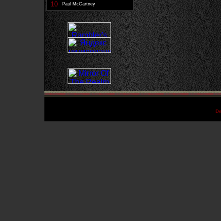
10
Paul McCartney
De