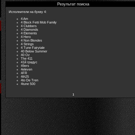
Результат поиска
Исполнители на букву 4:
4 Am
4 Block Fetti Mob Family
4 Clubbers
4 Diamonds
4 Elements
4 Hero
4 Non Blondes
4 Strings
4 Tune Fairytale
40 Below Summer
40 Oz
The 411
41й градус
49ers
4eleven
4FR
4th25
4to De Tren
4tune 500
1