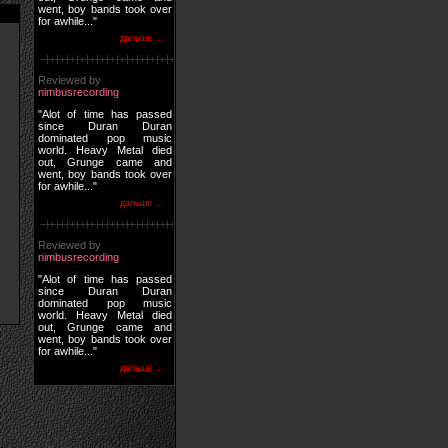
went, boy bands took over
for awhile..."
дальше ...
Reviewed by
nimbusrecording
"Alot of time has passed
since Duran Duran
dominated pop music
world. Heavy Metal died
out, Grunge came and
went, boy bands took over
for awhile..."
дальше ...
Reviewed by
nimbusrecording
"Alot of time has passed
since Duran Duran
dominated pop music
world. Heavy Metal died
out, Grunge came and
went, boy bands took over
for awhile..."
дальше ...