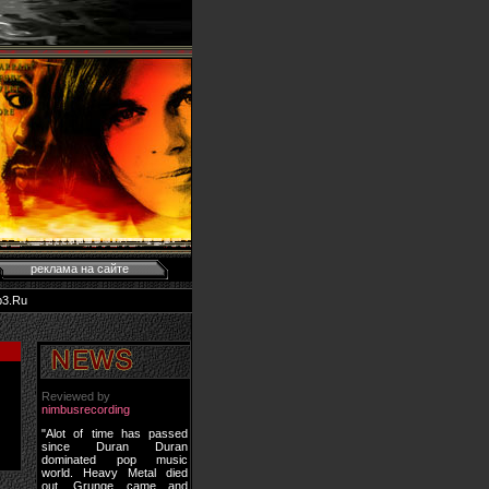
реклама на сайте
p3.Ru
Reviewed by
nimbusrecording
"Alot of time has passed
since Duran Duran
dominated pop music
world. Heavy Metal died
out, Grunge came and