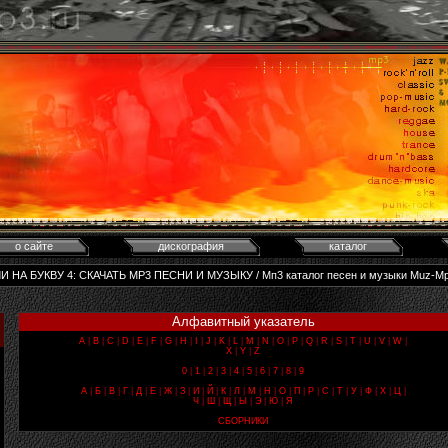
о сайте
дискография
каталог
И НА БУКВУ 4: CКАЧАТЬ MP3 ПЕСНИ И МУЗЫКУ / Мп3 каталог песен и музыки Muz-M
Алфавитный указатель
A
|
B
|
C
|
D
|
E
|
F
|
G
|
H
|
I
|
J
|
K
|
L
|
M
|
N
|
O
|
P
|
Q
|
R
|
S
|
T
|
U
|
V
|
W
|
X
|
Y
|
Z
0
|
1
|
2
|
3
|
4
|
5
|
6
|
7
|
8
|
9
А
|
Б
|
В
|
Г
|
Д
|
Е
|
Ж
|
З
|
И
|
Й
|
К
|
Л
|
М
|
Н
|
О
|
П
|
Р
|
С
|
Т
|
У
|
Ф
|
Х
|
Ц
|
Ч
|
Ш
|
Щ
|
Ы
|
Э
|
Ю
|
Я
СБОРНИКИ