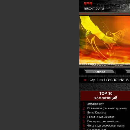
muz-mp3.ru
главная
Стр. 1 из 1 / ИСПОЛНИТЕЛ
TOP-10
композиций
1
Замыкая круг
2
Из вагантов (Песенка студента)
3
Ветка Каштана
4
Песня из к/ф 31 июня
5
Они играют жестокий рок
6
Финальная совместная песня