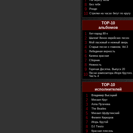
7
На берегу неба
8
Без тебя
9
Рондо
10
Стрелки на часах бегут по кругу
TOP-10
альбомов
1
Хит-парад 80-х
2
Шалом! Венок еврейских песен
3
Мой ласковый и нежный зверь
4
Старые песни о главном, Vol.3
5
Лебединая верность
6
Калина красная
7
Сборник
8
Нежность
9
Горячая Десятка. Выпуск 20
Песни композитора Игоря Крутого.
10
Часть 4
TOP-10
исполнителей
1
Владимир Высоцкий
2
Михаил Круг
3
Алла Пугачева
4
The Beatles
5
Михаил Шуфутинский
6
Филипп Киркоров
7
Игорь Крутой
8
DJ Tiesto
9
Красная плесень