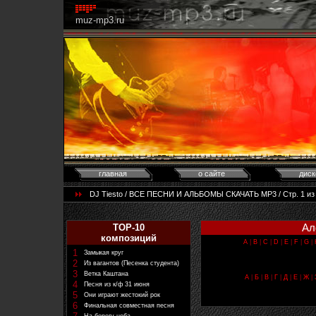
muz-mp3.ru
главная
о сайте
диск
DJ Tiesto / ВСЕ ПЕСНИ И АЛЬБОМЫ СКАЧАТЬ MP3 / Стр. 1 из 5
Ал
TOP-10
композиций
A
|
B
|
C
|
D
|
E
|
F
|
G
|
1
Замыкая круг
2
Из вагантов (Песенка студента)
3
Ветка Каштана
А
|
Б
|
В
|
Г
|
Д
|
Е
|
Ж
|
4
Песня из к/ф 31 июня
5
Они играют жестокий рок
6
Финальная совместная песня