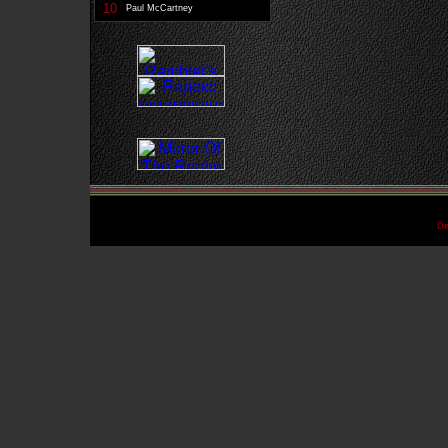
10
Paul McCartney
De