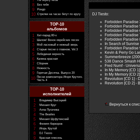
7
На берегу неба
8
Без тебя
9
Рондо
10
DJ Tiesto:
Стрелки на часах бегут по кругу
Forbidden Paradise 3
TOP-10
Forbidden Paradise 5
альбомов
Forbidden Paradise 6
Forbidden Paradise 
1
Хит-парад 80-х
Forbidden Paradise 
2
Шалом! Венок еврейских песен
In Search of Sunrise
3
Мой ласковый и нежный зверь
Forbidden Paradise 
4
Старые песни о главном, Vol.3
Kevin & Perry Go Lar
5
Лебединая верность
Summerbreeze (2000
6
Калина красная
538 Dance Smash Hi
7
Сборник
Fred Numf - Univers
8
Нежность
In My Memory [CD 1]
9
Горячая Десятка. Выпуск 20
In My Memory [CD 2]
Песни композитора Игоря Крутого.
10
Revolution [CD 1] - 
Часть 4
Revolution [CD 2] - B
TOP-10
исполнителей
1
Владимир Высоцкий
Вернуться к спис
2
Михаил Круг
3
Алла Пугачева
4
The Beatles
5
Михаил Шуфутинский
6
Филипп Киркоров
7
Игорь Крутой
8
DJ Tiesto
9
Красная плесень