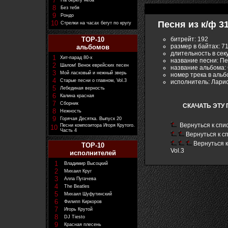
7
На берегу неба
8
Без тебя
9
Рондо
10
Песня из к/ф 3
Стрелки на часах бегут по кругу
битрейт: 192
TOP-10
размер в байтах: 7
альбомов
длительность в сек
1
Хит-парад 80-х
название песни: Пе
2
Шалом! Венок еврейских песен
название альбома: С
3
Мой ласковый и нежный зверь
номер трека в альб
4
Старые песни о главном, Vol.3
исполнитель: Лари
5
Лебединая верность
6
Калина красная
7
Сборник
СКАЧАТЬ ЭТУ 
8
Нежность
9
Горячая Десятка. Выпуск 20
Вернуться к спис
Песни композитора Игоря Крутого.
10
Часть 4
Вернуться к с
Вернуться к
TOP-10
Vol.3
исполнителей
1
Владимир Высоцкий
2
Михаил Круг
3
Алла Пугачева
4
The Beatles
5
Михаил Шуфутинский
6
Филипп Киркоров
7
Игорь Крутой
8
DJ Tiesto
9
Красная плесень