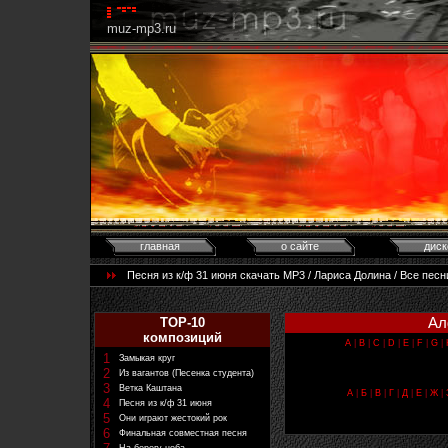
muz-mp3.ru
главная
о сайте
диск
Песня из к/ф 31 июня скачать MP3 / Лариса Долина / Все пес
Ал
TOP-10
композиций
A
|
B
|
C
|
D
|
E
|
F
|
G
|
1
Замыкая круг
2
Из вагантов (Песенка студента)
3
Ветка Каштана
А
|
Б
|
В
|
Г
|
Д
|
Е
|
Ж
|
4
Песня из к/ф 31 июня
5
Они играют жестокий рок
6
Финальная совместная песня