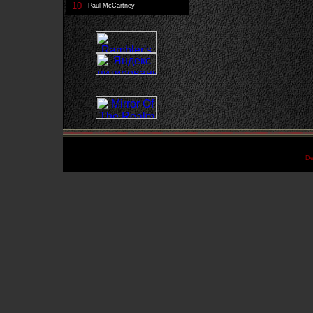
10
Paul McCartney
De