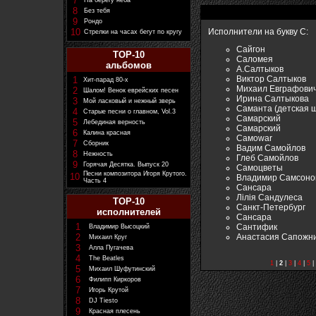
7
На берегу неба
8
Без тебя
9
Рондо
10
Исполнители на букву С:
Стрелки на часах бегут по кругу
Сайгон
TOP-10
Саломея
альбомов
А.Салтыков
Виктор Салтыков
1
Хит-парад 80-х
Михаил Евграфови
2
Шалом! Венок еврейских песен
Ирина Салтыкова
3
Мой ласковый и нежный зверь
Саманта (детская ш
4
Старые песни о главном, Vol.3
Самарский
5
Лебединая верность
Самарский
6
Калина красная
Самоwar
7
Сборник
Вадим Самойлов
8
Нежность
Глеб Самойлов
9
Горячая Десятка. Выпуск 20
Самоцветы
Песни композитора Игоря Крутого.
10
Владимир Самсоно
Часть 4
Санcара
Лiлiя Сандулеса
TOP-10
Санкт-Петербург
исполнителей
Сансара
1
Сантифик
Владимир Высоцкий
Анастасия Сапожн
2
Михаил Круг
3
Алла Пугачева
4
The Beatles
1
|
2
|
3
|
4
|
5
|
5
Михаил Шуфутинский
6
Филипп Киркоров
7
Игорь Крутой
8
DJ Tiesto
9
Красная плесень