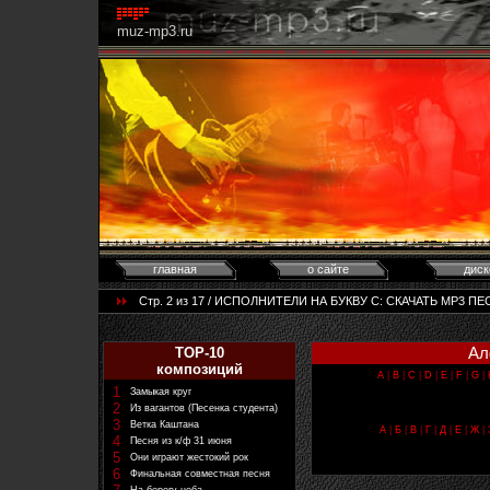
muz-mp3.ru
главная
о сайте
диск
Стр. 2 из 17 / ИСПОЛНИТЕЛИ НА БУКВУ С: CКАЧАТЬ MP3 ПЕС
Ал
TOP-10
композиций
A
|
B
|
C
|
D
|
E
|
F
|
G
|
1
Замыкая круг
2
Из вагантов (Песенка студента)
3
Ветка Каштана
А
|
Б
|
В
|
Г
|
Д
|
Е
|
Ж
|
4
Песня из к/ф 31 июня
5
Они играют жестокий рок
6
Финальная совместная песня