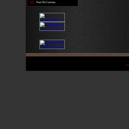
10
Paul McCartney
De