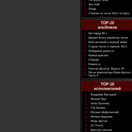
7
На берегу неба
8
Без тебя
9
Рондо
10
Стрелки на часах бегут по кругу
TOP-10
альбомов
1
Хит-парад 80-х
2
Шалом! Венок еврейских песен
3
Мой ласковый и нежный зверь
4
Старые песни о главном, Vol.3
5
Лебединая верность
6
Калина красная
7
Сборник
8
Нежность
9
Горячая Десятка. Выпуск 20
Песни композитора Игоря Крутого.
10
Часть 4
TOP-10
исполнителей
1
Владимир Высоцкий
2
Михаил Круг
3
Алла Пугачева
4
The Beatles
5
Михаил Шуфутинский
6
Филипп Киркоров
7
Игорь Крутой
8
DJ Tiesto
9
Красная плесень