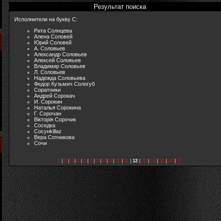
Результат поиска
Исполнители на букву С:
Рита Солнцева
Алена Соловей
Юрий Соловей
А. Соловьев
Александр Соловьев
Алексей Соловьев
Владимир Соловьев
Л. Соловьев
Надежда Соловьева
Федор Кузьмич Сологуб
Соратники
Андрей Сорокач
И. Сорокин
Наталья Сорокина
Г. Сорочан
Вiкторiя Сорочик
Соседка
Сосунkillaz
Вера Сотникова
Сочи
1
|
2
|
3
|
4
|
5
|
6
|
7
|
8
|
9
|
10
|
11
|
12
|
13
|
14
|
15
|
16
|
17