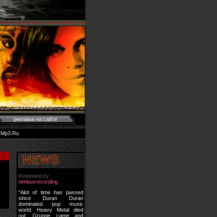
реклама на сайте
-Mp3.Ru
Reviewed by
nimbusrecording
"Alot of time has passed
since Duran Duran
dominated pop music
world. Heavy Metal died
out, Grunge came and