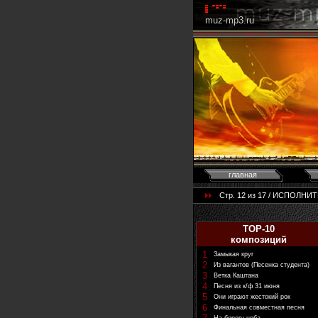
muz-mp3.ru
главная
Стр. 12 из 17 / ИСПОЛНИ
TOP-10
композиций
1
Замыкая круг
2
Из вагантов (Песенка студента)
3
Ветка Каштана
4
Песня из к/ф 31 июня
5
Они играют жестокий рок
6
Финальная совместная песня