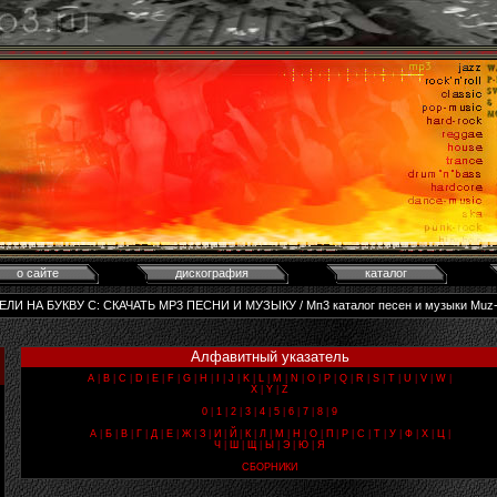
о сайте
дискография
каталог
ТЕЛИ НА БУКВУ С: CКАЧАТЬ MP3 ПЕСНИ И МУЗЫКУ / Мп3 каталог песен и музыки Muz
Алфавитный указатель
A
|
B
|
C
|
D
|
E
|
F
|
G
|
H
|
I
|
J
|
K
|
L
|
M
|
N
|
O
|
P
|
Q
|
R
|
S
|
T
|
U
|
V
|
W
|
X
|
Y
|
Z
0
|
1
|
2
|
3
|
4
|
5
|
6
|
7
|
8
|
9
А
|
Б
|
В
|
Г
|
Д
|
Е
|
Ж
|
З
|
И
|
Й
|
К
|
Л
|
М
|
Н
|
О
|
П
|
Р
|
С
|
Т
|
У
|
Ф
|
Х
|
Ц
|
Ч
|
Ш
|
Щ
|
Ы
|
Э
|
Ю
|
Я
СБОРНИКИ