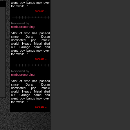
went, boy bands took over
for awhile..."
дальше ...
Reviewed by
nimbusrecording
"Alot of time has passed
since Duran Duran
dominated pop music
world. Heavy Metal died
out, Grunge came and
went, boy bands took over
for awhile..."
дальше ...
Reviewed by
nimbusrecording
"Alot of time has passed
since Duran Duran
dominated pop music
world. Heavy Metal died
out, Grunge came and
went, boy bands took over
for awhile..."
дальше ...