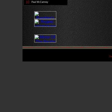
10
Paul McCartney
De