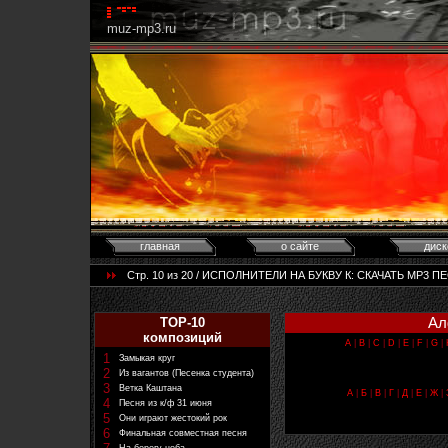
muz-mp3.ru
главная
о сайте
диск
Стр. 10 из 20 / ИСПОЛНИТЕЛИ НА БУКВУ К: CКАЧАТЬ MP3 ПЕ
Ал
TOP-10
композиций
A
|
B
|
C
|
D
|
E
|
F
|
G
|
1
Замыкая круг
2
Из вагантов (Песенка студента)
3
Ветка Каштана
А
|
Б
|
В
|
Г
|
Д
|
Е
|
Ж
|
4
Песня из к/ф 31 июня
5
Они играют жестокий рок
6
Финальная совместная песня