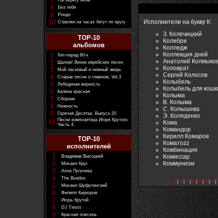
7
На берегу неба
8
Без тебя
9
Рондо
10
Исполнители на букву К:
Стрелки на часах бегут по кругу
З. Колечицкий
TOP-10
Колибри
альбомов
Колледж
Коллекция дней
1
Хит-парад 80-х
Анатолий Колмыко
2
Шалом! Венок еврейских песен
Коловрат
3
Мой ласковый и нежный зверь
Сергей Колосов
4
Старые песни о главном, Vol.3
Колыбель
5
Лебединая верность
Колыбель для кошк
6
Калина красная
Колыма
7
Сборник
В. Колыма
8
Нежность
С. Колышева
9
Горячая Десятка. Выпуск 20
Э. Коляденко
Песни композитора Игоря Крутого.
10
Кома
Часть 4
Командор
Кирилл Комаров
TOP-10
Коматоzz
исполнителей
Комбинация
1
Комиссар
Владимир Высоцкий
Коммунизм
2
Михаил Круг
3
Алла Пугачева
4
The Beatles
1
|
2
|
3
|
4
|
5
|
6
|
7
|
5
Михаил Шуфутинский
6
Филипп Киркоров
7
Игорь Крутой
8
DJ Tiesto
9
Красная плесень