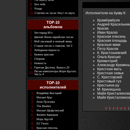
7
На берегу неба
8
Без тебя
9
Рондо
10
Исполнители на букву К:
Стрелки на часах бегут по кругу
Крамбамбуля
TOP-10
Андрей Красильник
альбомов
Краски
Иван Краско
1
Хит-парад 80-х
Красная плесень
2
Шалом! Венок еврейских песен
Красная площадь
3
Мой ласковый и нежный зверь
Красные маки
4
Старые песни о главном, Vol.3
Петр Красов
5
Лебединая верность
К. Крастошевский
6
Калина красная
Ольга Красько
7
Сборник
Крематорий
8
Нежность
Александр Кремень
9
Горячая Десятка. Выпуск 20
Крестная мать
Песни композитора Игоря Крутого.
10
Крестная семья
Часть 4
С. Крестовский
Крестовый туз
TOP-10
Крестьяне.ру
исполнителей
М. Криницына
1
Майя Кристалинск
Владимир Высоцкий
Майя Кристаллинс
2
Михаил Круг
3
Алла Пугачева
4
The Beatles
1
|
2
|
3
|
4
|
5
|
6
|
7
|
5
Михаил Шуфутинский
6
Филипп Киркоров
7
Игорь Крутой
8
DJ Tiesto
9
Красная плесень