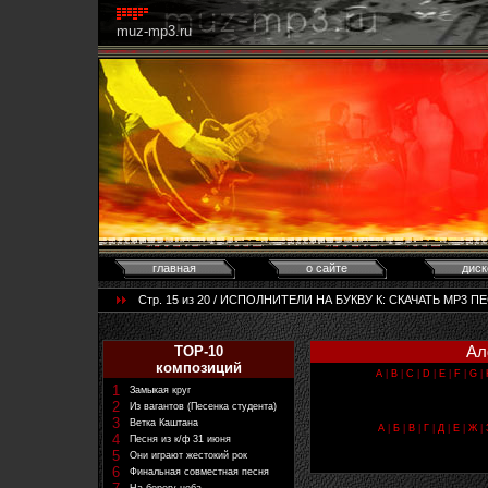
muz-mp3.ru
главная
о сайте
диск
Стр. 15 из 20 / ИСПОЛНИТЕЛИ НА БУКВУ К: CКАЧАТЬ MP3 ПЕ
Ал
TOP-10
композиций
A
|
B
|
C
|
D
|
E
|
F
|
G
|
1
Замыкая круг
2
Из вагантов (Песенка студента)
3
Ветка Каштана
А
|
Б
|
В
|
Г
|
Д
|
Е
|
Ж
|
4
Песня из к/ф 31 июня
5
Они играют жестокий рок
6
Финальная совместная песня