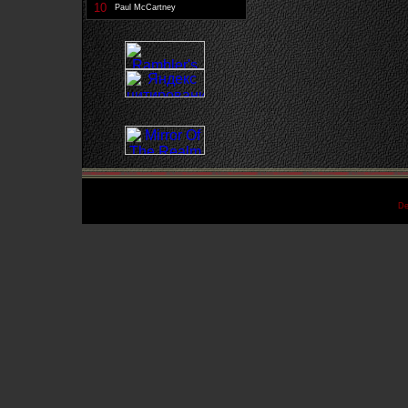
10
Paul McCartney
De