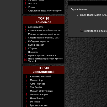
7
На берегу неба
8
Без тебя
9
Рондо
Лидия Кавина:
10
Стрелки на часах бегут по кругу
Black Black Magic (200
TOP-10
альбомов
1
Хит-парад 80-х
2
Шалом! Венок еврейских песен
Вернуться к списк
3
Мой ласковый и нежный зверь
4
Старые песни о главном, Vol.3
5
Лебединая верность
6
Калина красная
7
Сборник
8
Нежность
9
Горячая Десятка. Выпуск 20
Песни композитора Игоря Крутого.
10
Часть 4
TOP-10
исполнителей
1
Владимир Высоцкий
2
Михаил Круг
3
Алла Пугачева
4
The Beatles
5
Михаил Шуфутинский
6
Филипп Киркоров
7
Игорь Крутой
8
DJ Tiesto
9
Красная плесень