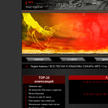
muz-mp3.ru
главная
о сайте
диск
Лидия Кавина / ВСЕ ПЕСНИ И АЛЬБОМЫ СКАЧАТЬ MP3 / Стр. 1 
А
TOP-10
композиций
A
|
B
|
C
|
D
|
E
|
F
|
G
|
1
Замыкая круг
2
Из вагантов (Песенка студента)
3
Ветка Каштана
А
|
Б
|
В
|
Г
|
Д
|
Е
|
Ж
|
4
Песня из к/ф 31 июня
5
Они играют жестокий рок
6
Финальная совместная песня