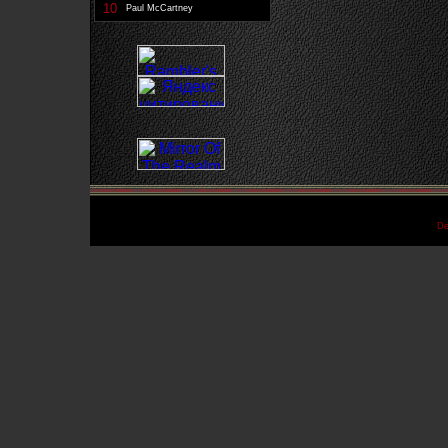
10
Paul McCartney
De