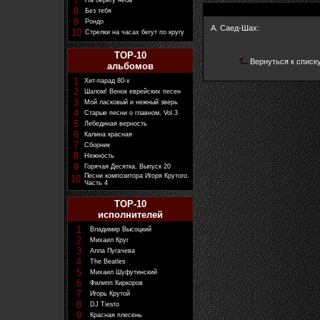
7
На берегу неба
8
Без тебя
9
Рондо
А. Саед-Шах:
10
Стрелки на часах бегут по кругу
TOP-10
Вернуться к списк
альбомов
1
Хит-парад 80-х
2
Шалом! Венок еврейских песен
3
Мой ласковый и нежный зверь
4
Старые песни о главном, Vol.3
5
Лебединая верность
6
Калина красная
7
Сборник
8
Нежность
9
Горячая Десятка. Выпуск 20
Песни композитора Игоря Крутого.
10
Часть 4
TOP-10
исполнителей
1
Владимир Высоцкий
2
Михаил Круг
3
Алла Пугачева
4
The Beatles
5
Михаил Шуфутинский
6
Филипп Киркоров
7
Игорь Крутой
8
DJ Tiesto
9
Красная плесень