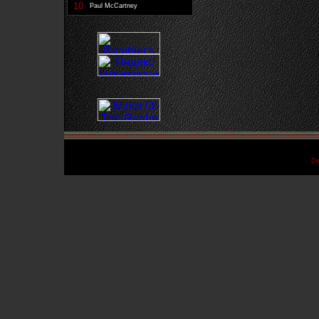
10
Paul McCartney
De