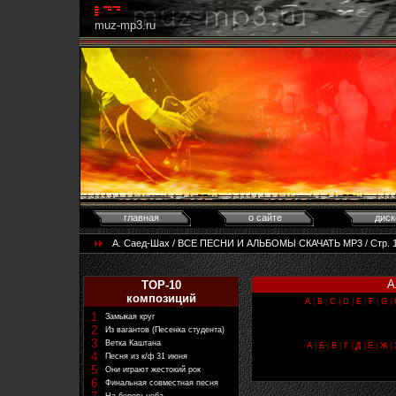
muz-mp3.ru
главная
о сайте
диск
А. Саед-Шах / ВСЕ ПЕСНИ И АЛЬБОМЫ СКАЧАТЬ MP3 / Стр. 1 и
А
TOP-10
композиций
A
|
B
|
C
|
D
|
E
|
F
|
G
|
1
Замыкая круг
2
Из вагантов (Песенка студента)
3
Ветка Каштана
А
|
Б
|
В
|
Г
|
Д
|
Е
|
Ж
|
4
Песня из к/ф 31 июня
5
Они играют жестокий рок
6
Финальная совместная песня