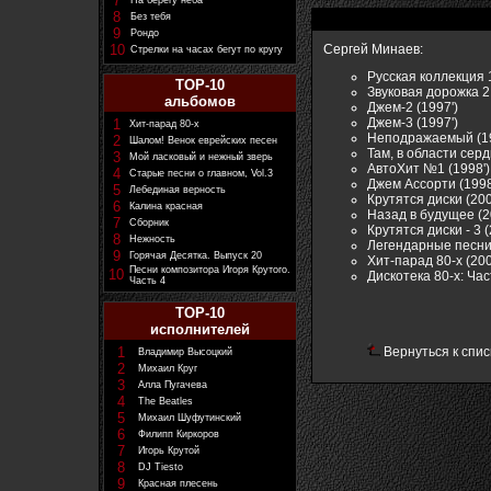
7
На берегу неба
8
Без тебя
9
Рондо
10
Сергей Минаев:
Стрелки на часах бегут по кругу
Русская коллекция 
TOP-10
Звуковая дорожка 2 
альбомов
Джем-2 (1997')
Джем-3 (1997')
1
Хит-парад 80-х
Неподражаемый (19
2
Шалом! Венок еврейских песен
Там, в области серд
3
Мой ласковый и нежный зверь
АвтоХит №1 (1998')
4
Старые песни о главном, Vol.3
Джем Ассорти (1998
5
Лебединая верность
Крутятся диски (200
6
Калина красная
Назад в будущее (2
7
Сборник
Крутятся диски - 3 (
8
Нежность
Легендарные песни.
9
Горячая Десятка. Выпуск 20
Хит-парад 80-х (200
Песни композитора Игоря Крутого.
10
Дискотека 80-х: Част
Часть 4
TOP-10
исполнителей
1
Вернуться к спис
Владимир Высоцкий
2
Михаил Круг
3
Алла Пугачева
4
The Beatles
5
Михаил Шуфутинский
6
Филипп Киркоров
7
Игорь Крутой
8
DJ Tiesto
9
Красная плесень