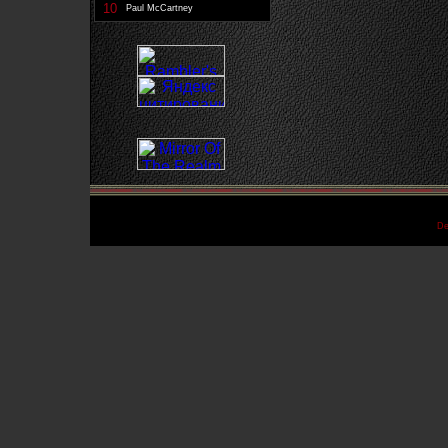
10
Paul McCartney
De