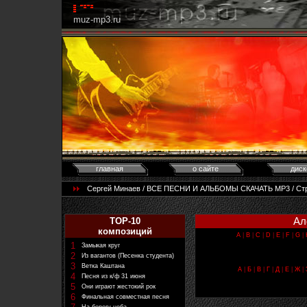
muz-mp3.ru
главная
о сайте
диск
Сергей Минаев / ВСЕ ПЕСНИ И АЛЬБОМЫ СКАЧАТЬ MP3 / Стр. 1
Ал
TOP-10
композиций
A
|
B
|
C
|
D
|
E
|
F
|
G
|
1
Замыкая круг
2
Из вагантов (Песенка студента)
3
Ветка Каштана
А
|
Б
|
В
|
Г
|
Д
|
Е
|
Ж
|
4
Песня из к/ф 31 июня
5
Они играют жестокий рок
6
Финальная совместная песня