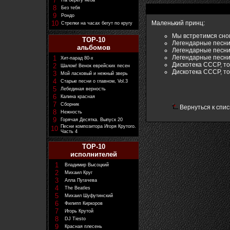
7
На берегу неба
8
Без тебя
9
Рондо
10
Маленький принц:
Стрелки на часах бегут по кругу
Мы встретимся снов
TOP-10
Легендарные песни 
альбомов
Легендарные песни 
Легендарные песни.
1
Хит-парад 80-х
Дискотека СССР, том
2
Шалом! Венок еврейских песен
Дискотека СССР, том
3
Мой ласковый и нежный зверь
4
Старые песни о главном, Vol.3
5
Лебединая верность
6
Калина красная
7
Сборник
Вернуться к спис
8
Нежность
9
Горячая Десятка. Выпуск 20
Песни композитора Игоря Крутого.
10
Часть 4
TOP-10
исполнителей
1
Владимир Высоцкий
2
Михаил Круг
3
Алла Пугачева
4
The Beatles
5
Михаил Шуфутинский
6
Филипп Киркоров
7
Игорь Крутой
8
DJ Tiesto
9
Красная плесень