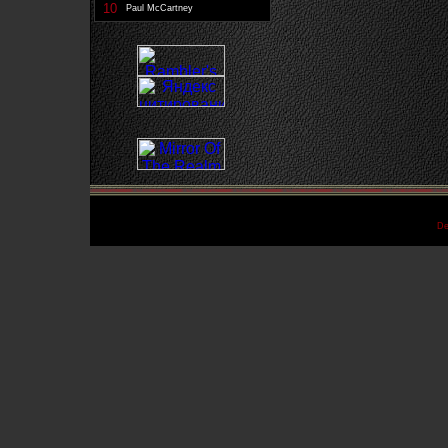
10
Paul McCartney
De