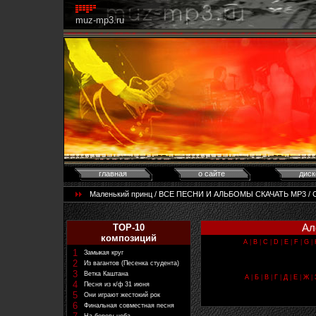
muz-mp3.ru
главная
о сайте
диск
Маленький принц / ВСЕ ПЕСНИ И АЛЬБОМЫ СКАЧАТЬ MP3 / Стр.
Ал
TOP-10
композиций
A
|
B
|
C
|
D
|
E
|
F
|
G
|
1
Замыкая круг
2
Из вагантов (Песенка студента)
3
Ветка Каштана
А
|
Б
|
В
|
Г
|
Д
|
Е
|
Ж
|
4
Песня из к/ф 31 июня
5
Они играют жестокий рок
6
Финальная совместная песня