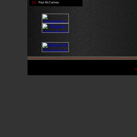
10
Paul McCartney
De