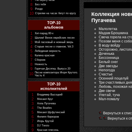
7
На берегу неба
8
Без тебя
9
Рондо
10
Коллекция ново
Стрелки на часах бегут по кругу
Пугачева
TOP-10
альбомов
Малолетка
Мадам Брошкина
1
Хит-парад 80-х
Свеча горела на ст
2
Шалом! Венок еврейских песен
Позови меня с соб
3
Мой ласковый и нежный зверь
В воду войду
4
Старые песни о главном, Vol.3
Осторожно, листоп
5
Лебединая верность
Доченька
6
Калина красная
Бессонница
7
Сборник
Белый снег
8
Нежность
Две звезды
9
Горячая Десятка. Выпуск 20
Непогода
Песни композитора Игоря Крутого.
10
Счастье
Часть 4
Осенний поцелуй
Три счастливых дня
TOP-10
Любовь, похожая на
исполнителей
Две свечи
1
Улетай, туча
Владимир Высоцкий
Мал-помалу
2
Михаил Круг
3
Алла Пугачева
4
The Beatles
5
Михаил Шуфутинский
Вернуться к спис
6
Филипп Киркоров
Вернуться к с
7
Игорь Крутой
8
DJ Tiesto
9
Красная плесень