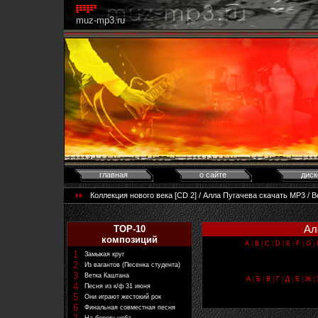
muz-mp3.ru
главная
о сайте
диск
Коллекция нового века [CD 2] / Алла Пугачева скачать MP3 / 
Ал
TOP-10
композиций
A
|
B
|
C
|
D
|
E
|
F
|
G
|
1
Замыкая круг
2
Из вагантов (Песенка студента)
3
Ветка Каштана
А
|
Б
|
В
|
Г
|
Д
|
Е
|
Ж
|
4
Песня из к/ф 31 июня
5
Они играют жестокий рок
6
Финальная совместная песня