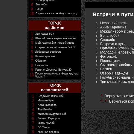
7
На берегу неба
8
Без тебя
9
Рондо
10
Встречи в пути 
Стрелки на часах бегут по кругу
Незваный гость
TOP-10
Анна Каренина
альбомов
Между небом и зем
1
Хит-парад 80-х
Бог с тобой
2
Шалом! Венок еврейских песен
Спасибо
3
Мой ласковый и нежный зверь
Встреча в пути
4
Старые песни о главном, Vol.3
Придумай что-нибу
5
Молодой человек, 
Лебединая верность
6
Фотограф
Калина красная
Полнолуние
7
Сборник
Сыграем в любовь
8
Нежность
Беглец
9
Горячая Десятка. Выпуск 20
Озеро Надежды
Песни композитора Игоря Крутого.
10
Часть 4
Голубь сизокрылый
Три счастливых дня
TOP-10
исполнителей
1
Вернуться к спис
Владимир Высоцкий
2
Михаил Круг
Вернуться к с
3
Алла Пугачева
4
The Beatles
5
Михаил Шуфутинский
6
Филипп Киркоров
7
Игорь Крутой
8
DJ Tiesto
9
Красная плесень