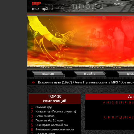
muz-mp3.ru
главная
о сайте
диск
Встречи в пути (1996') / Алла Пугачева скачать MP3 / Все пе
Ал
TOP-10
композиций
A
|
B
|
C
|
D
|
E
|
F
|
G
|
1
Замыкая круг
2
Из вагантов (Песенка студента)
3
Ветка Каштана
А
|
Б
|
В
|
Г
|
Д
|
Е
|
Ж
|
4
Песня из к/ф 31 июня
5
Они играют жестокий рок
6
Финальная совместная песня