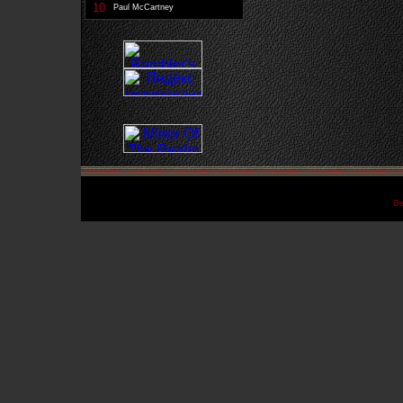
10
Paul McCartney
De