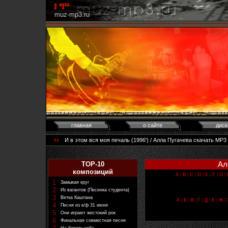
muz-mp3.ru
главная
о сайте
диск
И в этом вся моя печаль (1996') / Алла Пугачева скачать MP3
Ал
TOP-10
композиций
A
|
B
|
C
|
D
|
E
|
F
|
G
|
1
Замыкая круг
2
Из вагантов (Песенка студента)
3
Ветка Каштана
А
|
Б
|
В
|
Г
|
Д
|
Е
|
Ж
|
4
Песня из к/ф 31 июня
5
Они играют жестокий рок
6
Финальная совместная песня