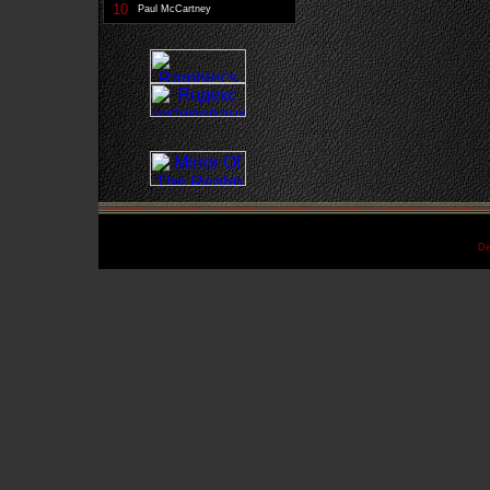
10
Paul McCartney
De