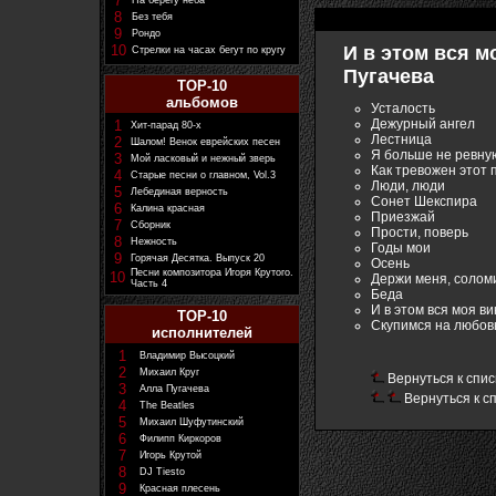
7
На берегу неба
8
Без тебя
9
Рондо
10
И в этом вся мо
Стрелки на часах бегут по кругу
Пугачева
TOP-10
альбомов
Усталость
Дежурный ангел
1
Хит-парад 80-х
Лестница
2
Шалом! Венок еврейских песен
Я больше не ревну
3
Мой ласковый и нежный зверь
Как тревожен этот 
4
Старые песни о главном, Vol.3
Люди, люди
5
Лебединая верность
Сонет Шекспира
6
Калина красная
Приезжай
7
Сборник
Прости, поверь
8
Нежность
Годы мои
9
Горячая Десятка. Выпуск 20
Осень
Песни композитора Игоря Крутого.
10
Держи меня, солом
Часть 4
Беда
И в этом вся моя в
TOP-10
Скупимся на любов
исполнителей
1
Владимир Высоцкий
2
Михаил Круг
Вернуться к спис
3
Алла Пугачева
Вернуться к с
4
The Beatles
5
Михаил Шуфутинский
6
Филипп Киркоров
7
Игорь Крутой
8
DJ Tiesto
9
Красная плесень